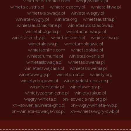
vinieteelectronice.com
wegrywinieta.pl
winieta-austria.pl
winieta-czechy.pl
winieta-litwa.pl
winieta-słowacja.pl
winieta-wegry.pl
winieta-węgry.pl
winieta.org
winietaaustria.pl
winietaaustriaonline.pl
winietaautostradowa.pl
winietabulgaria.pl
winietachorwacja.pl
winietaczechy.pl
winietaestonia.pl
winietalitwa.pl
winietalotwa.pl
winietamoldawia.pl
winietaonline.com
winietapolska.pl
winietarumunia.pl
winietaslovenia.pl
winietaslowacja.pl
winietaslowenia.pl
winietaszwajcaria.pl
winietasłowenia.pl
winietawegry.pl
winietomat.pl
winiety.org
winietydrogowe.pl
winietyelektroniczne.pl
winietyestonia.pl
winietywegry.pl
winietyzagraniczne.pl
winietyzakup.pl
węgry-winieta.pl
xn--sowacja-njb.org.pl
xn--soweniawinieta-gnc.pl
xn--wgry-winieta-4vb.pl
xn--winieta-sowacja-7sc.pl
xn--winieta-wgry-dwb.pl