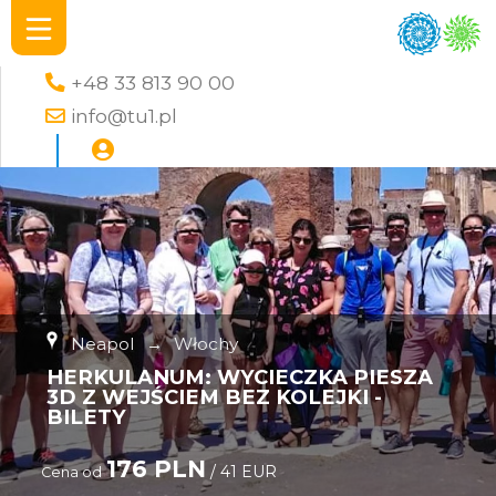
+48 33 813 90 00
info@tu1.pl
Neapol
→
Włochy
HERKULANUM: WYCIECZKA PIESZA
3D Z WEJŚCIEM BEZ KOLEJKI -
BILETY
176 PLN
/ 41 EUR
Cena od