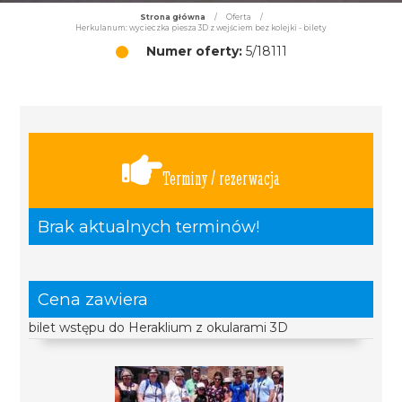
Strona główna
/
Oferta
/
Herkulanum: wycieczka piesza 3D z wejściem bez kolejki - bilety
Numer oferty:
5/18111
Terminy / rezerwacja
Brak aktualnych terminów!
Cena zawiera
bilet wstępu do Heraklium z okularami 3D