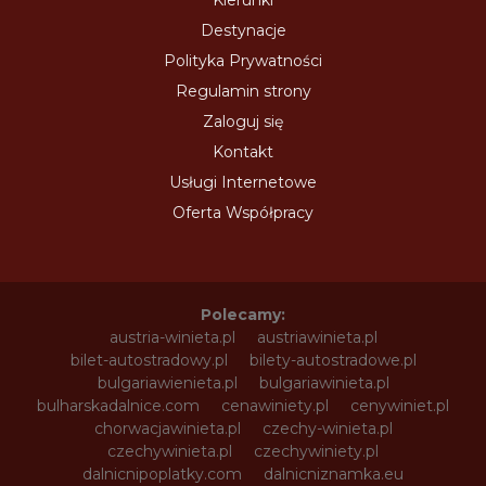
Kierunki
Destynacje
Polityka Prywatności
Regulamin strony
Zaloguj się
Kontakt
Usługi Internetowe
Oferta Współpracy
Polecamy:
austria-winieta.pl
austriawinieta.pl
bilet-autostradowy.pl
bilety-autostradowe.pl
bulgariawienieta.pl
bulgariawinieta.pl
bulharskadalnice.com
cenawiniety.pl
cenywiniet.pl
chorwacjawinieta.pl
czechy-winieta.pl
czechywinieta.pl
czechywiniety.pl
dalnicnipoplatky.com
dalnicniznamka.eu