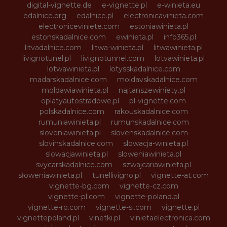
digital-vignette.de
e-vignette.pl
e-winieta.eu
edalnice.org
edalnice.pl
electronicavinieta.com
electroniceviniete.com
estoniawinieta.pl
estonskadalnice.com
ewinieta.pl
info365.pl
litvadalnice.com
litwa-winieta.pl
litwawinieta.pl
livignotunel.pl
livignotunnel.com
lotvawinieta.pl
lotwawinieta.pl
lotysskadalnice.com
madarskadalnice.com
moldavskadalnice.com
moldawiawinieta.pl
najtanszewiniety.pl
oplatyautostradowe.pl
pl-vignette.com
polskadalnice.com
rakouskadalnice.com
rumuniawinieta.pl
rumunskadalnice.com
sloveniawinieta.pl
slovenskadalnice.com
slovinskadalnice.com
slowacja-winieta.pl
slowacjawinieta.pl
sloweniawinieta.pl
svycarskadalnice.com
szwajcariawinieta.pl
słoweniawinieta.pl
tunellivigno.pl
vignette-at.com
vignette-bg.com
vignette-cz.com
vignette-pl.com
vignette-poland.pl
vignette-ro.com
vignette-si.com
vignette.pl
vignettepoland.pl
vinetki.pl
vinietaelectronica.com