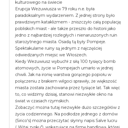
kulturowego na świecie
Erupcja Wezuwiusza w 79 roku n.e. była
paradoksalnym wydarzeniem. Z jednej strony było
prawdziwym kataklizmem - zniszczyło całą populację
pobliskich miast - ale także przeszło do historii jako
jedno z najbardziej rozległych i nienaruszonych ruin
starożytnego miasta. Osadą tą były Pompeje.
Spektakularne ruiny są jednym z najczęściej
odwiedzanych miejsc we Włoszech.
Kiedy Wezuwiusz wybuchł z siłą 100 tysięcy bomb
atomowych, życie w Pompejach umarło w jednej
chwili. Jak na ironię warstwa gorącego popiołu w
połączeniu z brakiem wilgoci sprawiły, że większość
miasta została zachowana przez tysiące lat. Tak więc
to, co widzimy dzisiaj, stanowi niezwykłe okno na
świat w czasach rzymskich.
Zobaczyć można tutaj niezwykle dużo szczegółów z
życia codziennego. Na podłodze jednego z domów
(Sirico's) można przeczytać słynny napis Salve lucru
(„Witaj zysku"), wskazujące na firmę handlową, której