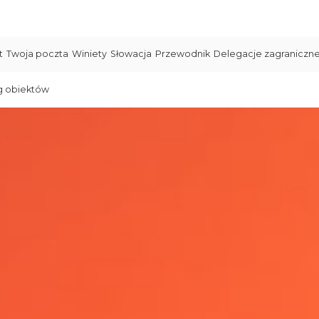
t
Twoja poczta
Winiety
Słowacja
Przewodnik
Delegacje zagraniczn
g obiektów