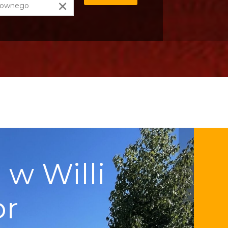
×
w Willi
pr