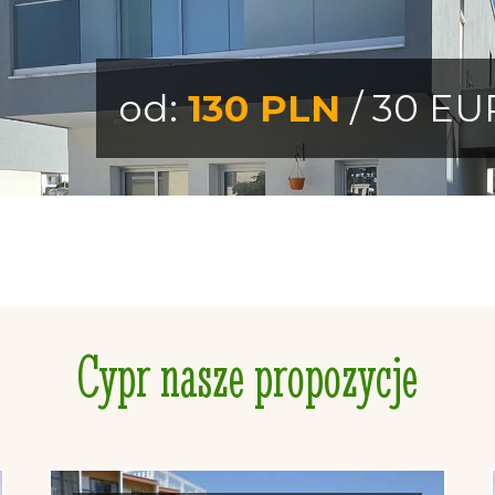
od:
130 PLN
/ 30 EU
Cypr nasze propozycje