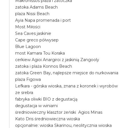
Makronissos plaża i zatoczka
zatoka Adams Beach
plaża Nissi Beach
Ayia Napa promenada i port
Most Miłości
Sea Caves jaskinie
Cape greco półwysep
Blue Lagoon
most Kamara Tou Koraka
cerkiew Agioi Anargiroi z jaskinią Zangooly
zatoka i plaża Konnos Beach
zatoka Green Bay, najlepsze miejsce do nurkowania
plaża Figowa
Lefkara - górska wioska, znana z koronek i wyrobów
ze srebra
fabryka oliwki BIO z degustacją
degustacja w winiarni
średniowieczny klasztor żeński Agios Minas
Kato Dris średniowieczna wioska
opcjonalnie: wioska Skarinou, neolitycznia wioska