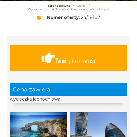
Strona główna
/
Oferta
/
Wycieczka z Larnaki Marathon do Ayia Napa, Lefkary i więcej
Numer oferty:
24/18107
Terminy / rezerwacja
Cena zawiera
wycieczka jednodniowa