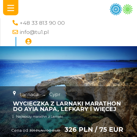
+48 33 813 90 00
info@tu1.pl
Larnaca
→
Cypr
WYCIECZKA Z LARNAKI MARATHON
DO AYIA NAPA, LEFKARY I WIĘCEJ
Najlepszy marathn z Larnaki
326 PLN / 75 EUR
Cena od
391 PLN / 90 EUR