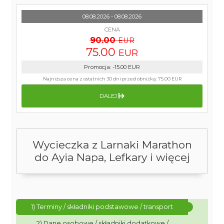
08.08.2026 - 08.08.2026
CENA
90.00
EUR
75.00
EUR
Promocja
:
-15.00
EUR
Najniższa cena z ostatnich 30 dni przed obniżką:
75.00 EUR
DALEJ
Wycieczka z Larnaki Marathon
do Ayia Napa, Lefkary i więcej
1) Terminy / składniki podstawowe / transport
2) Dane osobowe / składniki dodatkowe /