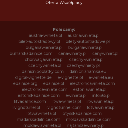
Oferta Współpracy
Polecamy:
austria-winieta.pl
austriawinieta.pl
bilet-autostradowy.pl
bilety-autostradowe.pl
bulgariawienieta.pl
bulgariawinieta.pl
bulharskadalnice.com
cenawiniety.pl
cenywiniet.pl
chorwacjawinieta.pl
czechy-winieta.pl
czechywinieta.pl
czechywiniety.pl
dalnicnipoplatky.com
dalnicniznamka.eu
digital-vignette.de
e-vignette.pl
e-winieta.eu
edalnice.org
edalnice.pl
electronicavinieta.com
electroniceviniete.com
estoniawinieta.pl
estonskadalnice.com
ewinieta.pl
info365.pl
litvadalnice.com
litwa-winieta.pl
litwawinieta.pl
livignotunel.pl
livignotunnel.com
lotvawinieta.pl
lotwawinieta.pl
lotysskadalnice.com
madarskadalnice.com
moldavskadalnice.com
moldawiawinieta.pl
najtanszewiniety.pl