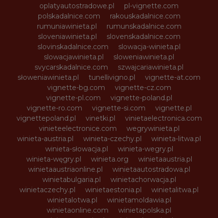
oplatyautostradowe.pl
pl-vignette.com
polskadalnice.com
rakouskadalnice.com
rumuniawinieta.pl
rumunskadalnice.com
sloveniawinieta.pl
slovenskadalnice.com
slovinskadalnice.com
slowacja-winieta.pl
slowacjawinieta.pl
sloweniawinieta.pl
svycarskadalnice.com
szwajcariawinieta.pl
słoweniawinieta.pl
tunellivigno.pl
vignette-at.com
vignette-bg.com
vignette-cz.com
vignette-pl.com
vignette-poland.pl
vignette-ro.com
vignette-si.com
vignette.pl
vignettepoland.pl
vinetki.pl
vinietaelectronica.com
vinieteelectronice.com
wegrywinieta.pl
winieta-austria.pl
winieta-czechy.pl
winieta-litwa.pl
winieta-słowacja.pl
winieta-wegry.pl
winieta-węgry.pl
winieta.org
winietaaustria.pl
winietaaustriaonline.pl
winietaautostradowa.pl
winietabulgaria.pl
winietachorwacja.pl
winietaczechy.pl
winietaestonia.pl
winietalitwa.pl
winietalotwa.pl
winietamoldawia.pl
winietaonline.com
winietapolska.pl