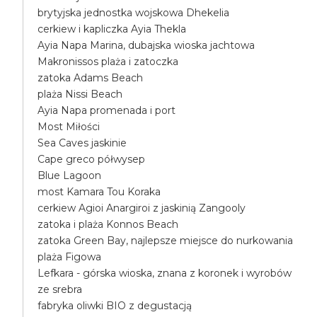
brytyjska jednostka wojskowa Dhekelia
cerkiew i kapliczka Ayia Thekla
Ayia Napa Marina, dubajska wioska jachtowa
Makronissos plaża i zatoczka
zatoka Adams Beach
plaża Nissi Beach
Ayia Napa promenada i port
Most Miłości
Sea Caves jaskinie
Cape greco półwysep
Blue Lagoon
most Kamara Tou Koraka
cerkiew Agioi Anargiroi z jaskinią Zangooly
zatoka i plaża Konnos Beach
zatoka Green Bay, najlepsze miejsce do nurkowania
plaża Figowa
Lefkara - górska wioska, znana z koronek i wyrobów
ze srebra
fabryka oliwki BIO z degustacją