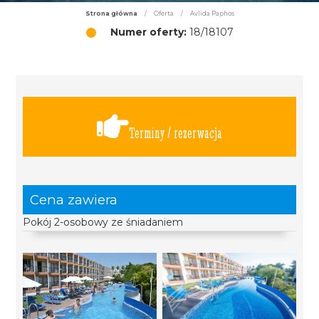
Strona główna
/
Oferta
/
Avlida Paphos
Numer oferty:
18/18107
Terminy / rezerwacja
Cena zawiera
Pokój 2-osobowy ze śniadaniem