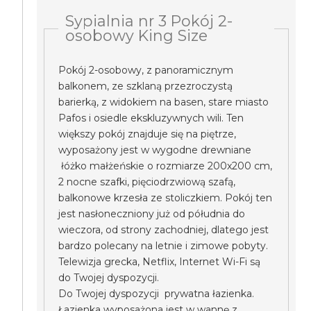
Sypialnia nr 3 Pokój 2-
osobowy King Size
Pokój 2-osobowy, z panoramicznym
balkonem, ze szklaną przezroczystą
barierką, z widokiem na basen, stare miasto
Pafos i osiedle ekskluzywnych wili. Ten
większy pokój znajduje się na piętrze,
wyposażony jest w wygodne drewniane
łóżko małżeńskie o rozmiarze 200x200 cm,
2 nocne szafki, pięciodrzwiową szafą,
balkonowe krzesła ze stoliczkiem. Pokój ten
jest nasłoneczniony już od półudnia do
wieczora, od strony zachodniej, dlatego jest
bardzo polecany na letnie i zimowe pobyty.
Telewizja grecka, Netflix, Internet Wi-Fi są
do Twojej dyspozycji.
Do Twojej dyspozycji prywatna łazienka.
Łazienka wyposażona jest w wannę z