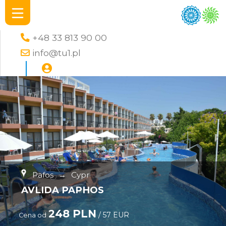
+48 33 813 90 00
info@tu1.pl
Pafos
→
Cypr
AVLIDA PAPHOS
248 PLN
/ 57 EUR
Cena od