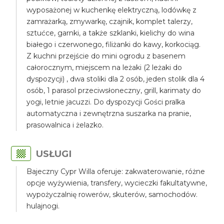
wyposażonej w kuchenkę elektryczną, lodówkę z
zamrażarką, zmywarkę, czajnik, komplet talerzy,
sztućce, garnki, a także szklanki, kielichy do wina
białego i czerwonego, filiżanki do kawy, korkociąg.
Z kuchni przejście do mini ogrodu z basenem
całorocznym, miejscem na leżaki (2 leżaki do
dyspozycji) , dwa stoliki dla 2 osób, jeden stolik dla 4
osób, 1 parasol przeciwsłoneczny, grill, karimaty do
yogi, letnie jacuzzi. Do dyspozycji Gości pralka
automatyczna i zewnętrzna suszarka na pranie,
prasowalnica i żelazko.
USŁUGI
Bajeczny Cypr Willa oferuje: zakwaterowanie, różne
opcje wyżywienia, transfery, wycieczki fakultatywne,
wypożyczalnię rowerów, skuterów, samochodów.
hulajnogi.