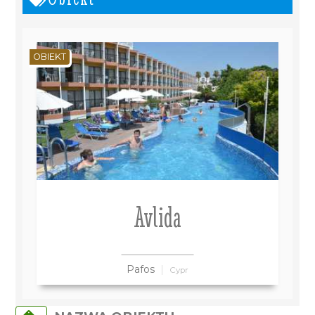
OBIEKT
Avlida
Pafos
Cypr