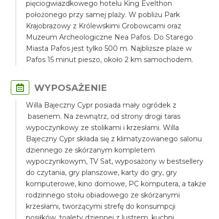
pięciogwiazdkowego hotelu King Evelthon
położonego przy samej plaży. W pobliżu Park
Krajobrazowy z Królewskimi Grobowcami oraz
Muzeum Archeologiczne Nea Pafos. Do Starego
Miasta Pafos jest tylko 500 m. Najbliższe plaże w
Pafos 15 minut pieszo, około 2 km samochodem.
WYPOSAŻENIE
Willa Bajeczny Cypr posiada mały ogródek z
basenem. Na zewnątrz, od strony drogi taras
wypoczynkowy ze stolikami i krzesłami. Willa
Bajeczny Cypr składa się z klimatyzowanego salonu
dziennego ze skórzanym kompletem
wypoczynkowym, TV Sat, wyposażony w bestsellery
do czytania, gry planszowe, karty do gry, gry
komputerowe, kino domowe, PC komputera, a także
rodzinnego stołu obiadowego ze skórzanymi
krzesłami, tworzącymi strefę do konsumpcji
posiłków, toalety dziennej z lustrem, kuchni