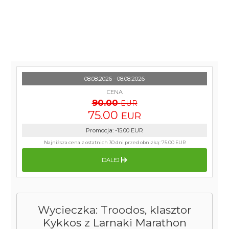
08.08.2026 - 08.08.2026
CENA
90.00
EUR
75.00
EUR
Promocja
:
-15.00
EUR
Najniższa cena z ostatnich 30 dni przed obniżką:
75.00 EUR
DALEJ
Wycieczka: Troodos, klasztor
Kykkos z Larnaki Marathon