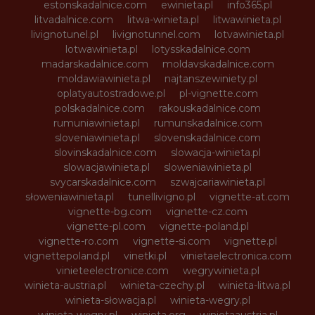
estonskadalnice.com
ewinieta.pl
info365.pl
litvadalnice.com
litwa-winieta.pl
litwawinieta.pl
livignotunel.pl
livignotunnel.com
lotvawinieta.pl
lotwawinieta.pl
lotysskadalnice.com
madarskadalnice.com
moldavskadalnice.com
moldawiawinieta.pl
najtanszewiniety.pl
oplatyautostradowe.pl
pl-vignette.com
polskadalnice.com
rakouskadalnice.com
rumuniawinieta.pl
rumunskadalnice.com
sloveniawinieta.pl
slovenskadalnice.com
slovinskadalnice.com
slowacja-winieta.pl
slowacjawinieta.pl
sloweniawinieta.pl
svycarskadalnice.com
szwajcariawinieta.pl
słoweniawinieta.pl
tunellivigno.pl
vignette-at.com
vignette-bg.com
vignette-cz.com
vignette-pl.com
vignette-poland.pl
vignette-ro.com
vignette-si.com
vignette.pl
vignettepoland.pl
vinetki.pl
vinietaelectronica.com
vinieteelectronice.com
wegrywinieta.pl
winieta-austria.pl
winieta-czechy.pl
winieta-litwa.pl
winieta-słowacja.pl
winieta-wegry.pl
winieta-węgry.pl
winieta.org
winietaaustria.pl