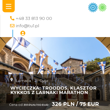
+48 33 813 90 00
info@tu1.pl
Larnaca
→
Cypr
WYCIECZKA: TROODOS, KLASZTOR
KYKKOS Z LARNAKI MARATHON
326 PLN / 75 EUR
Cena od
391 PLN / 90 EUR