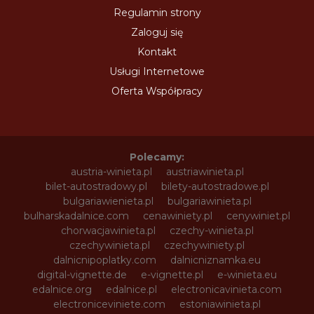
Regulamin strony
Zaloguj się
Kontakt
Usługi Internetowe
Oferta Współpracy
Polecamy:
austria-winieta.pl
austriawinieta.pl
bilet-autostradowy.pl
bilety-autostradowe.pl
bulgariawienieta.pl
bulgariawinieta.pl
bulharskadalnice.com
cenawiniety.pl
cenywiniet.pl
chorwacjawinieta.pl
czechy-winieta.pl
czechywinieta.pl
czechywiniety.pl
dalnicnipoplatky.com
dalnicniznamka.eu
digital-vignette.de
e-vignette.pl
e-winieta.eu
edalnice.org
edalnice.pl
electronicavinieta.com
electroniceviniete.com
estoniawinieta.pl