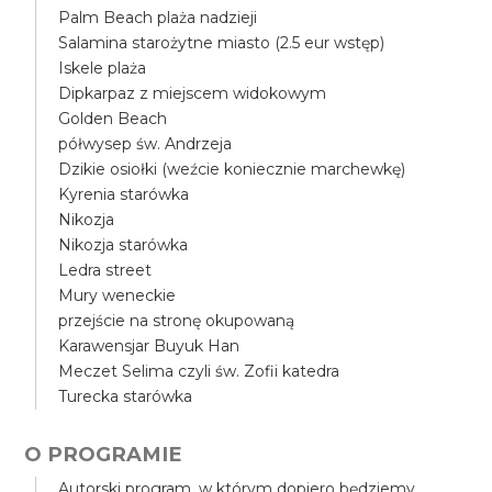
Palm Beach plaża nadzieji
Salamina starożytne miasto (2.5 eur wstęp)
Iskele plaża
Dipkarpaz z miejscem widokowym
Golden Beach
półwysep św. Andrzeja
Dzikie osiołki (weźcie koniecznie marchewkę)
Kyrenia starówka
Nikozja
Nikozja starówka
Ledra street
Mury weneckie
przejście na stronę okupowaną
Karawensjar Buyuk Han
Meczet Selima czyli św. Zofii katedra
Turecka starówka
O PROGRAMIE
Autorski program, w którym dopiero będziemy