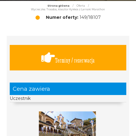
Strona główna
/
Oferta
/
Wycieczka: Troodos, klasztor Kykkos z Larnaki Marathon
Numer oferty:
149/18107
Terminy / rezerwacja
Cena zawiera
Uczestnik