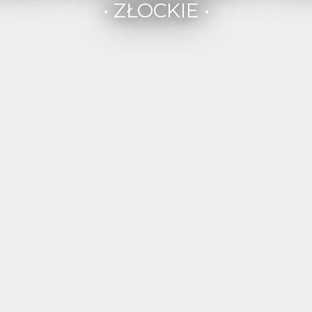
• ZŁOCKIE •