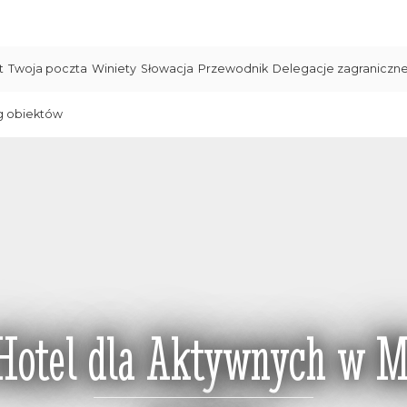
t
Twoja poczta
Winiety
Słowacja
Przewodnik
Delegacje zagraniczn
g obiektów
 Hotel dla Aktywnych w M