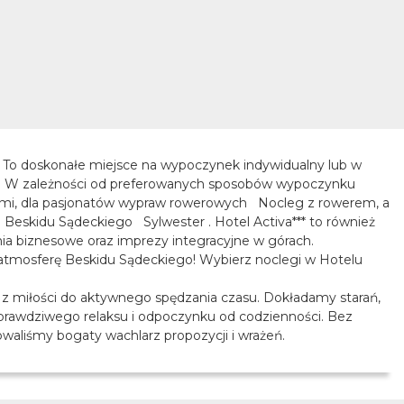
. To doskonałe miejsce na wypoczynek indywidualny lub w
roku. W zależności od preferowanych sposobów wypoczynku
ćmi, dla pasjonatów wypraw rowerowych Nocleg z rowerem, a
Beskidu Sądeckiego Sylwester . Hotel Activa*** to również
ania biznesowe oraz imprezy integracyjne w górach.
ą atmosferę Beskidu Sądeckiego! Wybierz noclegi w Hotelu
ę z miłości do aktywnego spędzania czasu. Dokładamy starań,
m prawdziwego relaksu i odpoczynku od codzienności. Bez
owaliśmy bogaty wachlarz propozycji i wrażeń.